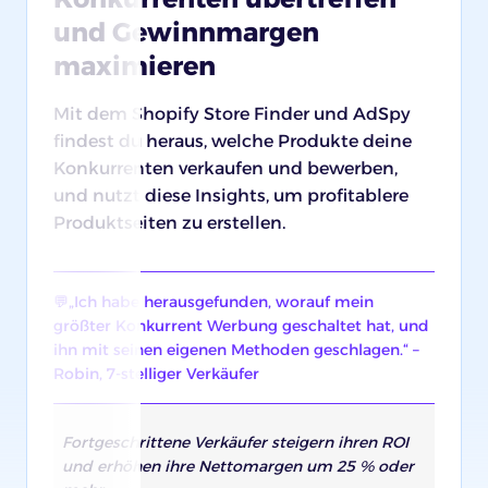
und Gewinnmargen
maximieren
Mit dem Shopify Store Finder und AdSpy
findest du heraus, welche Produkte deine
Konkurrenten verkaufen und bewerben,
und nutzt diese Insights, um profitablere
Produktseiten zu erstellen.
💬„Ich habe herausgefunden, worauf mein
größter Konkurrent Werbung geschaltet hat, und
ihn mit seinen eigenen Methoden geschlagen.“ –
Robin, 7-stelliger Verkäufer
Fortgeschrittene Verkäufer steigern ihren ROI
und erhöhen ihre Nettomargen um 25 % oder