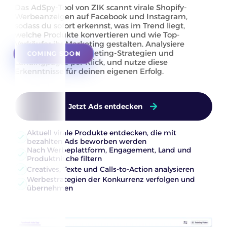
Das AdSpy-Tool von ZIK scannt virale Shopify-
Werbeanzeigen auf Facebook und Instagram,
sodass du sofort erkennst, was im Trend liegt,
welche Produkte konvertieren und wie Top-
Verkäufer ihr Marketing gestalten. Analysiere
Werbekreatives, Targeting-Strategien und
COMING SOON
Landingpages per Klick, und nutze diese
Erkenntnisse für deinen eigenen Erfolg.
Jetzt Ads entdecken
Aktuell virale Produkte entdecken, die mit
bezahlten Ads beworben werden
Nach Werbeplattform, Engagement, Land und
Produktnische filtern
Creatives, Texte und Calls-to-Action analysieren
Werbestrategien der Konkurrenz verfolgen und
übernehmen