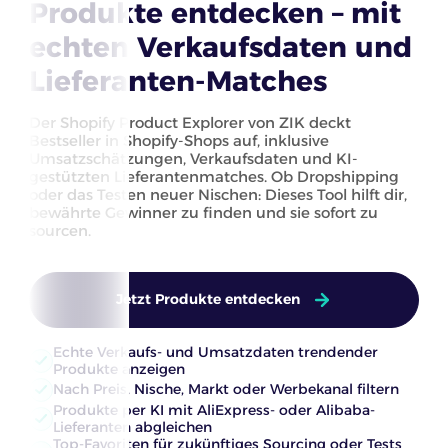
Produkte entdecken – mit
echten Verkaufsdaten und
Lieferanten-Matches
Der Shopify Product Explorer von ZIK deckt
Bestseller in Shopify-Shops auf, inklusive
Umsatzschätzungen, Verkaufsdaten und KI-
gestützten Lieferantenmatches. Ob Dropshipping
oder das Testen neuer Nischen: Dieses Tool hilft dir,
bewährte Gewinner zu finden und sie sofort zu
sourcen.
Jetzt Produkte entdecken
Echte Verkaufs- und Umsatzdaten trendender
Produkte anzeigen
Nach Preis, Nische, Markt oder Werbekanal filtern
Produkte per KI mit AliExpress- oder Alibaba-
Lieferanten abgleichen
Top-Favoriten für zukünftiges Sourcing oder Tests