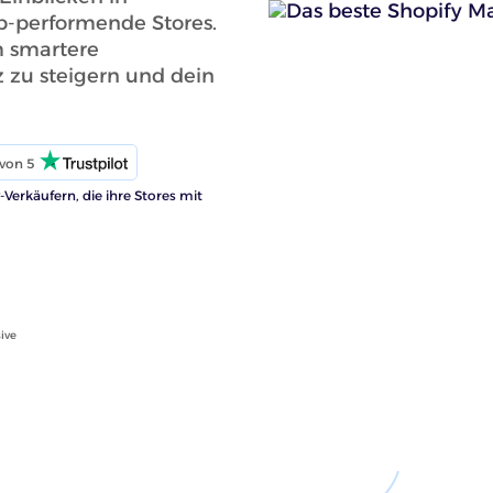
p-performende Stores.
um smartere
 zu steigern und dein
von 5
Verkäufern, die ihre Stores mit
ive